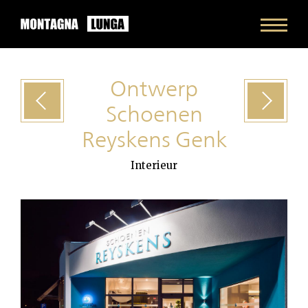
Ontwerp
Vorig
project
Volgende
project
Schoenen
Reyskens Genk
Interieur