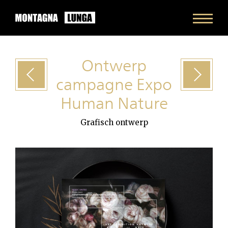
Ontwerp
Vorig
project
Volgende
project
campagne Expo
Human Nature
Grafisch ontwerp