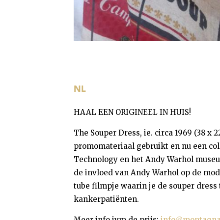
HAAL EEN ORIGINEEL IN HUIS!
The Souper Dress, ie. circa 1969 (38 х 
promomateriaal gebruikt en nu een coll
Technology en het Andy Warhol museum
de invloed van Andy Warhol op de mode 
tube filmpje waarin je de souper dress
kankerpatiënten.
Meer info ivm de prijs:
info@montagna