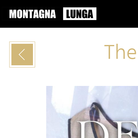
The
Vorig
project